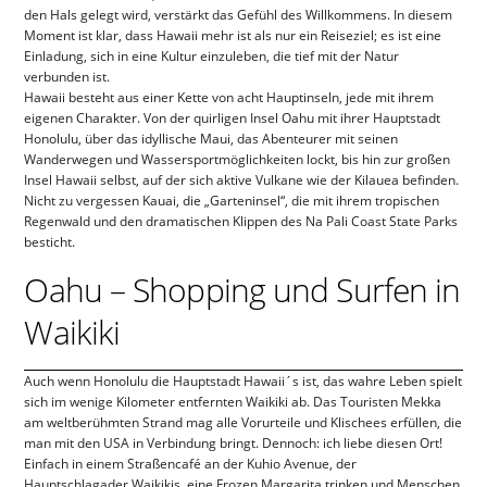
den Hals gelegt wird, verstärkt das Gefühl des Willkommens. In diesem
Moment ist klar, dass Hawaii mehr ist als nur ein Reiseziel; es ist eine
Einladung, sich in eine Kultur einzuleben, die tief mit der Natur
verbunden ist.
Hawaii besteht aus einer Kette von acht Hauptinseln, jede mit ihrem
eigenen Charakter. Von der quirligen Insel Oahu mit ihrer Hauptstadt
Honolulu, über das idyllische Maui, das Abenteurer mit seinen
Wanderwegen und Wassersportmöglichkeiten lockt, bis hin zur großen
Insel Hawaii selbst, auf der sich aktive Vulkane wie der Kilauea befinden.
Nicht zu vergessen Kauai, die „Garteninsel“, die mit ihrem tropischen
Regenwald und den dramatischen Klippen des Na Pali Coast State Parks
besticht.
Oahu – Shopping und Surfen in
Waikiki
Auch wenn Honolulu die Hauptstadt Hawaii´s ist, das wahre Leben spielt
sich im wenige Kilometer entfernten Waikiki ab. Das Touristen Mekka
am weltberühmten Strand mag alle Vorurteile und Klischees erfüllen, die
man mit den USA in Verbindung bringt. Dennoch: ich liebe diesen Ort!
Einfach in einem Straßencafé an der Kuhio Avenue, der
Hauptschlagader Waikikis, eine Frozen Margarita trinken und Menschen