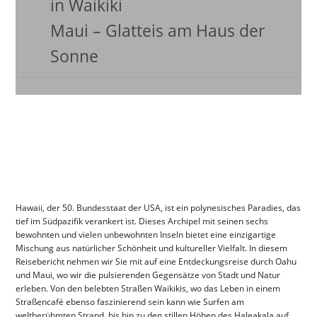
in Waikiki
Maui – Glatteis am Haus der
Sonne
Hawaii, der 50. Bundesstaat der USA, ist ein polynesisches Paradies, das
tief im Südpazifik verankert ist. Dieses Archipel mit seinen sechs
bewohnten und vielen unbewohnten Inseln bietet eine einzigartige
Mischung aus natürlicher Schönheit und kultureller Vielfalt. In diesem
Reisebericht nehmen wir Sie mit auf eine Entdeckungsreise durch Oahu
und Maui, wo wir die pulsierenden Gegensätze von Stadt und Natur
erleben. Von den belebten Straßen Waikikis, wo das Leben in einem
Straßencafé ebenso faszinierend sein kann wie Surfen am
weltberühmten Strand, bis hin zu den stillen Höhen des Haleakala auf