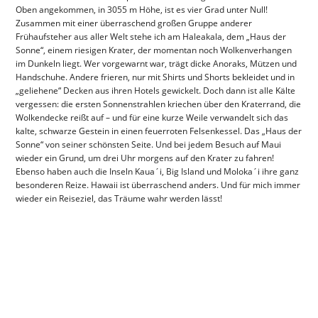
Oben angekommen, in 3055 m Höhe, ist es vier Grad unter Null!
Zusammen mit einer überraschend großen Gruppe anderer
Frühaufsteher aus aller Welt stehe ich am Haleakala, dem „Haus der
Sonne“, einem riesigen Krater, der momentan noch Wolkenverhangen
im Dunkeln liegt. Wer vorgewarnt war, trägt dicke Anoraks, Mützen und
Handschuhe. Andere frieren, nur mit Shirts und Shorts bekleidet und in
„geliehene“ Decken aus ihren Hotels gewickelt. Doch dann ist alle Kälte
vergessen: die ersten Sonnenstrahlen kriechen über den Kraterrand, die
Wolkendecke reißt auf – und für eine kurze Weile verwandelt sich das
kalte, schwarze Gestein in einen feuerroten Felsenkessel. Das „Haus der
Sonne“ von seiner schönsten Seite. Und bei jedem Besuch auf Maui
wieder ein Grund, um drei Uhr morgens auf den Krater zu fahren!
Ebenso haben auch die Inseln Kaua´i, Big Island und Moloka´i ihre ganz
besonderen Reize. Hawaii ist überraschend anders. Und für mich immer
wieder ein Reiseziel, das Träume wahr werden lässt!